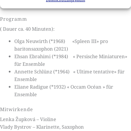
Raum für einen Austausch mit dem Publikum.
Programm
( Dauer ca. 40 Minuten):
Olga Neuwirth (*1968) «Spleen III» pro
baritonsaxophon (2021)
Ehsan Ebrahimi (*1984) « Persische Miniaturen»
für Ensemble
Annette Schlünz (*1964) « Ultime tentative» für
Ensemble
Eliane Radigue (*1932) « Occam Océan » für
Ensemble
Mitwirkende
Lenka Župková – Violine
Vlady Bystrov – Klarinette, Saxophon