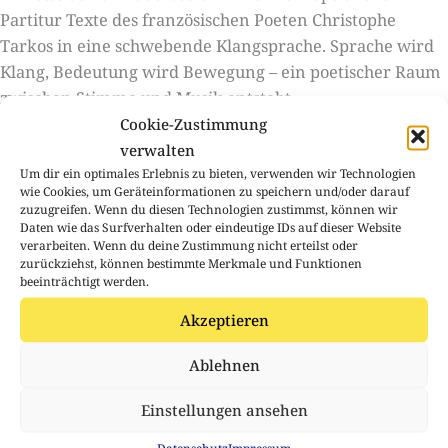
Partitur Texte des französischen Poeten Christophe
Tarkos in eine schwebende Klangsprache. Sprache wird
Klang, Bedeutung wird Bewegung – ein poetischer Raum
zwischen Stimme und Musik entsteht.
Mit den „Persischen Miniaturen” bringt Ehsan Ebrahimi
Cookie-Zustimmung
das Santur sowie Modi des Maqam-Systems ein.
verwalten
Um dir ein optimales Erlebnis zu bieten, verwenden wir Technologien
Traditionelle Klangfarben und modale Strukturen
wie Cookies, um Geräteinformationen zu speichern und/oder darauf
entfalten sich dabei als lebendige, fein differenzierte
zuzugreifen. Wenn du diesen Technologien zustimmst, können wir
Texturen, die Resonanzräume öffnen. Olga Neuwirth
Daten wie das Surfverhalten oder eindeutige IDs auf dieser Website
verarbeiten. Wenn du deine Zustimmung nicht erteilst oder
setzt schließlich mit expressiver Energie einen
zurückziehst, können bestimmte Merkmale und Funktionen
Kontrapunkt: Sie erkundet extreme instrumentale
beeinträchtigt werden.
Grenzbereiche und führt das Publikum an die Ränder
Akzeptieren
des Hörbaren – intensiv, körperlich, unmittelbar.
Ablehnen
Im Anschluss an das Konzert bietet die von Bernd
Schumann moderierte Diskussion mit den
Einstellungen ansehen
Komponist:innen Annette Schlünz und Ehsan Ebrahimi
Datenschutz
Impressum