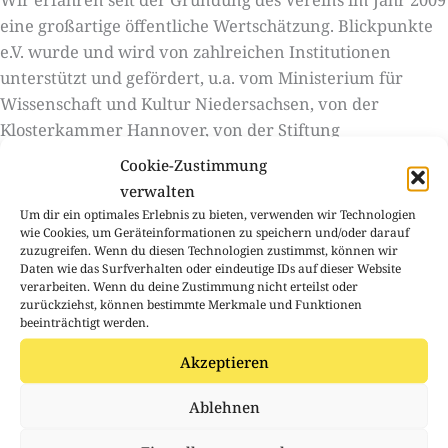
eine großartige öffentliche Wertschätzung. Blickpunkte
e.V. wurde und wird von zahlreichen Institutionen
unterstützt und gefördert, u.a. vom Ministerium für
Wissenschaft und Kultur Niedersachsen, von der
Klosterkammer Hannover, von der Stiftung
Niedersachsen und von der Niedersächsischen
Cookie-Zustimmung
Sparkassenstiftung. Seit 2019 erhalten wir die
verwalten
institutionelle Förderung des Kulturbüros der LHH
Um dir ein optimales Erlebnis zu bieten, verwenden wir Technologien
Hannover.
wie Cookies, um Geräteinformationen zu speichern und/oder darauf
zuzugreifen. Wenn du diesen Technologien zustimmst, können wir
Daten wie das Surfverhalten oder eindeutige IDs auf dieser Website
Aber damit ein gemeinnütziger, nicht profitorientierter
verarbeiten. Wenn du deine Zustimmung nicht erteilst oder
Verein wie Blickpunkte e.V. nicht allein von öffentlicher
zurückziehst, können bestimmte Merkmale und Funktionen
beeinträchtigt werden.
Anerkennung abhängig ist, benötigen wir Ihre
Unterstützung.
Akzeptieren
Zusammen können wir viel bewegen, ob durch Einzel-,
Ablehnen
Firmen- und Fördermitgliedschaften.