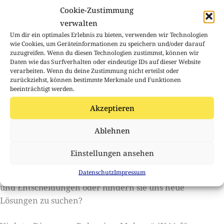
Cookie-Zustimmung
Tatjana Prelevic „Art of memory“ UA (2021)
verwalten
Um dir ein optimales Erlebnis zu bieten, verwenden wir Technologien
ist ein musik-theatralisches Stück für Solo Dirigenten und
wie Cookies, um Geräteinformationen zu speichern und/oder darauf
flexibler Art und Anzahl von Instrumenten und Live
zuzugreifen. Wenn du diesen Technologien zustimmst, können wir
Elektronik mit Texten von Morton Feldman und Frances
Daten wie das Surfverhalten oder eindeutige IDs auf dieser Website
verarbeiten. Wenn du deine Zustimmung nicht erteilst oder
Yates.
zurückziehst, können bestimmte Merkmale und Funktionen
Das Stück beschäftigt sich mit der veränderten Rolle der
beeinträchtigt werden.
Dirigent*innen in unseren Zeit und sucht Reflexionen
Akzeptieren
und Vergleiche in hierarchischen Systemen in der
Gesellschaft.
Ablehnen
Ist Tradition eine Quelle, aus der man weiter schöpfen
Einstellungen ansehen
muss? Spielen Erfahrungen im kollektiven Gedächtnis
Datenschutz
Impressum
eine entscheidende Rolle bei weiteren Entwicklungen
und Entscheidungen oder hindern sie uns neue
Lösungen zu suchen?