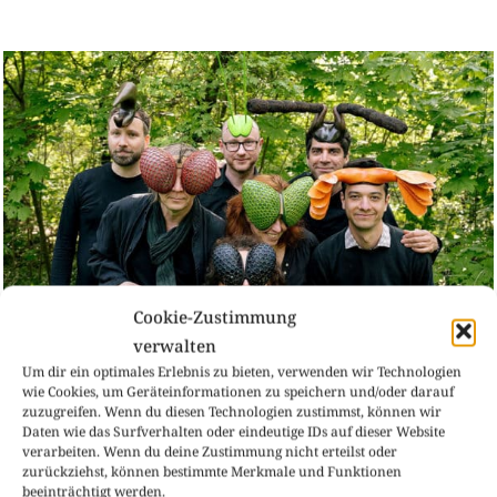
Cookie-Zustimmung
verwalten
Um dir ein optimales Erlebnis zu bieten, verwenden wir Technologien
… stumm herum. Das Ende vom Lied
wie Cookies, um Geräteinformationen zu speichern und/oder darauf
zuzugreifen. Wenn du diesen Technologien zustimmst, können wir
Daten wie das Surfverhalten oder eindeutige IDs auf dieser Website
verarbeiten. Wenn du deine Zustimmung nicht erteilst oder
zurückziehst, können bestimmte Merkmale und Funktionen
beeinträchtigt werden.