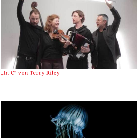
„In C“ von Terry Riley