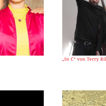
„In C“ von Terry Ri