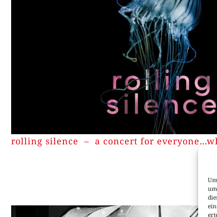
rolling silence – a concert for everyone…
Um 
um 
die
ein
ert